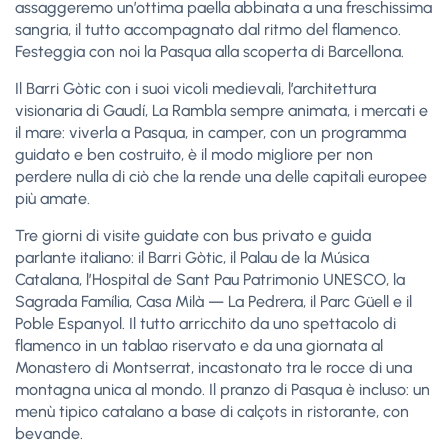
assaggeremo un’ottima paella abbinata a una freschissima
sangria, il tutto accompagnato dal ritmo del flamenco.
Festeggia con noi la Pasqua alla scoperta di Barcellona.
Il Barri Gòtic con i suoi vicoli medievali, l’architettura
visionaria di Gaudí, La Rambla sempre animata, i mercati e
il mare: viverla a Pasqua, in camper, con un programma
guidato e ben costruito, è il modo migliore per non
perdere nulla di ciò che la rende una delle capitali europee
più amate.
Tre giorni di visite guidate con bus privato e guida
parlante italiano: il Barri Gòtic, il Palau de la Música
Catalana, l’Hospital de Sant Pau Patrimonio UNESCO, la
Sagrada Família, Casa Milà — La Pedrera, il Parc Güell e il
Poble Espanyol. Il tutto arricchito da uno spettacolo di
flamenco in un tablao riservato e da una giornata al
Monastero di Montserrat, incastonato tra le rocce di una
montagna unica al mondo. Il pranzo di Pasqua è incluso: un
menù tipico catalano a base di calçots in ristorante, con
bevande.