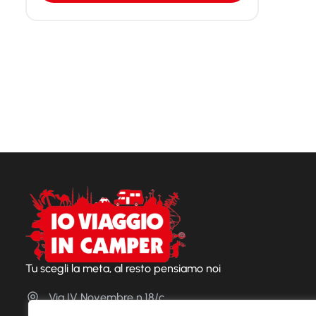
Tu scegli la meta, al resto pensiamo noi
Via IV Novembre n.18/c