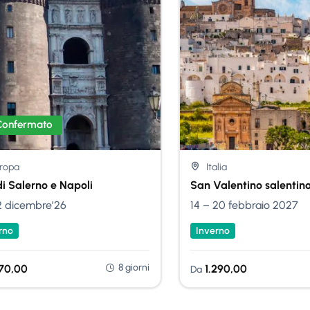
Confermato
Nessuna Scelta
ropa
Italia
di Salerno e Napoli
San Valentino salentin
2 dicembre’26
14 – 20 febbraio 2027
rno
Inverno
8 giorni
170,00
1.290,00
Da