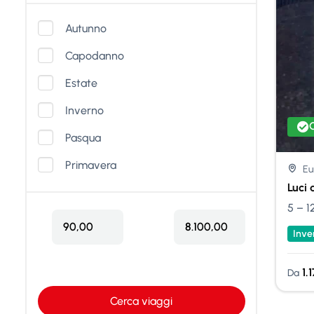
Autunno
Capodanno
Estate
Inverno
Pasqua
Primavera
Eu
Luci 
5 – 1
90,00
8.100,00
Inve
1.
Da
Cerca viaggi