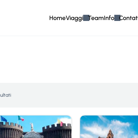
Home
Viaggi
Team
Info
Contat
sultati