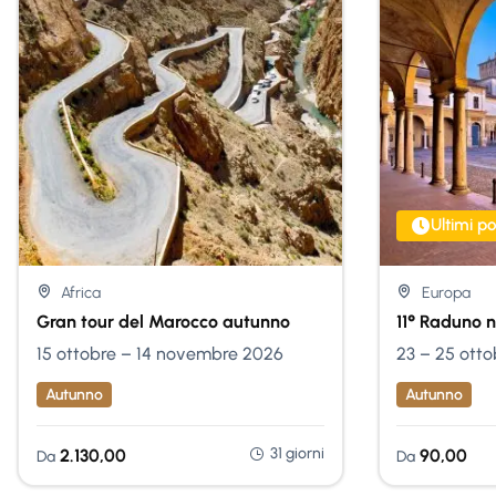
Nessuna Scelta
Ultimi po
Africa
Europa
Gran tour del Marocco autunno
11° Raduno 
15 ottobre – 14 novembre 2026
23 – 25 otto
Autunno
Autunno
31 giorni
2.130,00
90,00
Da
Da