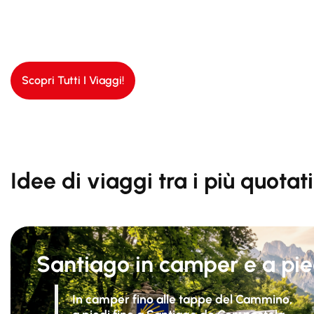
Scopri Tutti I Viaggi!
Idee di viaggi tra i più quotati
Santiago in camper e a pie
In camper fino alle tappe del Cammino,