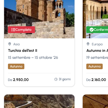
Completo
Conferm
Asia
Europa
Turchia dell’est II
Autunno in 
15 settembre – 15 ottobre ’26
19 settembre
Autunno
Autunno
31 giorni
2.950,00
2.160,00
Da
Da