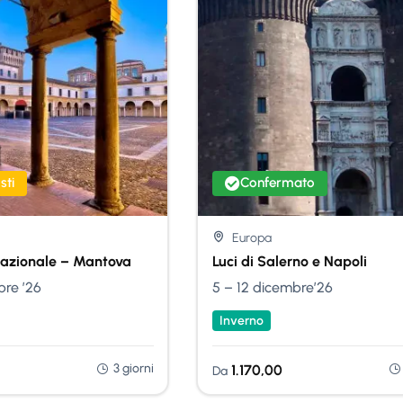
sti
Confermato
Europa
nazionale – Mantova
Luci di Salerno e Napoli
bre ’26
5 – 12 dicembre’26
Inverno
3 giorni
1.170,00
Da