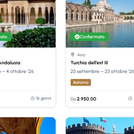
ato
Confermato
Asia
Andalusia
Turchia dell’est III
 – 4 ottobre ’26
23 settembre – 23 ottobre ’2
Autunno
16 giorni
2.950,00
Da