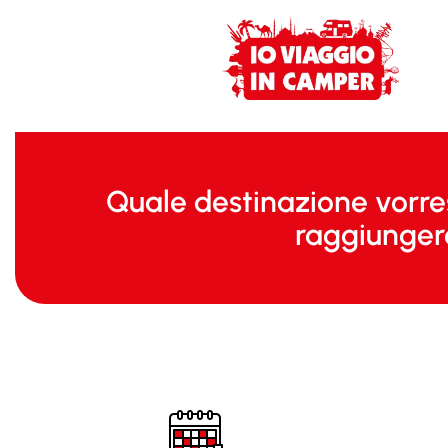
Quale destinazione vorre
raggiunger