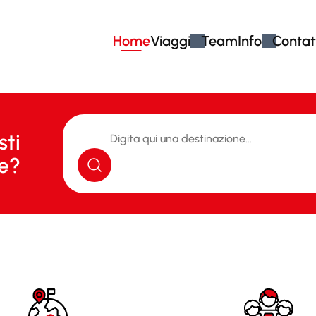
Home
Viaggi
Team
Info
Contat
sti
e?