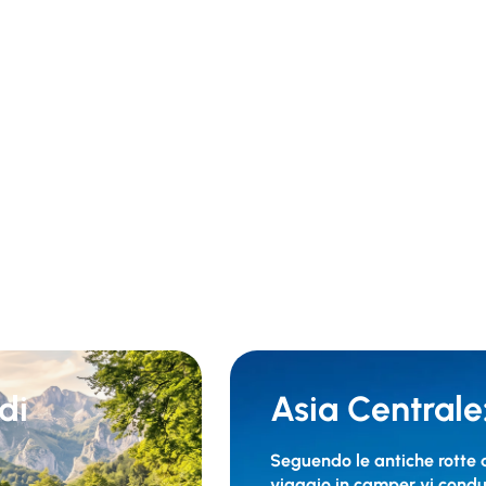
di
Asia Central
Seguendo le antiche rotte 
viaggio in camper vi condurr