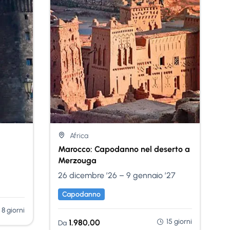
Nessuna Scelta
Africa
Marocco: Capodanno nel deserto a
Merzouga
26 dicembre ’26 – 9 gennaio ’27
Capodanno
8 giorni
15 giorni
1.980,00
Da