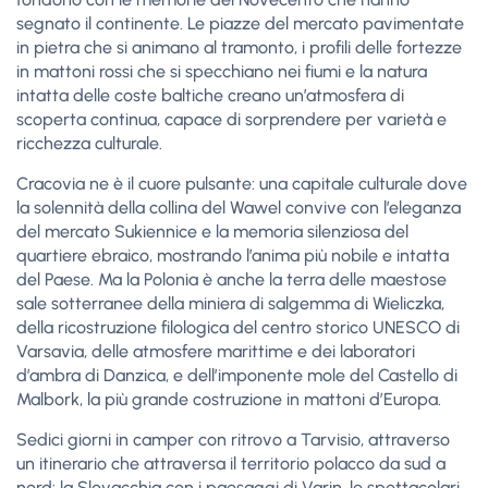
segnato il continente. Le piazze del mercato pavimentate
in pietra che si animano al tramonto, i profili delle fortezze
in mattoni rossi che si specchiano nei fiumi e la natura
intatta delle coste baltiche creano un’atmosfera di
scoperta continua, capace di sorprendere per varietà e
ricchezza culturale.
Cracovia ne è il cuore pulsante: una capitale culturale dove
la solennità della collina del Wawel convive con l’eleganza
del mercato Sukiennice e la memoria silenziosa del
quartiere ebraico, mostrando l’anima più nobile e intatta
del Paese. Ma la Polonia è anche la terra delle maestose
sale sotterranee della miniera di salgemma di Wieliczka,
della ricostruzione filologica del centro storico UNESCO di
Varsavia, delle atmosfere marittime e dei laboratori
d’ambra di Danzica, e dell’imponente mole del Castello di
Malbork, la più grande costruzione in mattoni d’Europa.
Sedici giorni in camper con ritrovo a Tarvisio, attraverso
un itinerario che attraversa il territorio polacco da sud a
nord: la Slovacchia con i paesaggi di Varin, le spettacolari