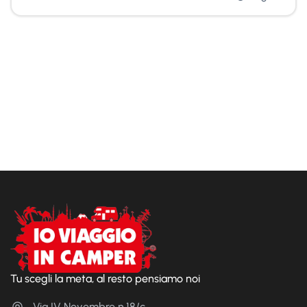
Tu scegli la meta, al resto pensiamo noi
Via IV Novembre n.18/c